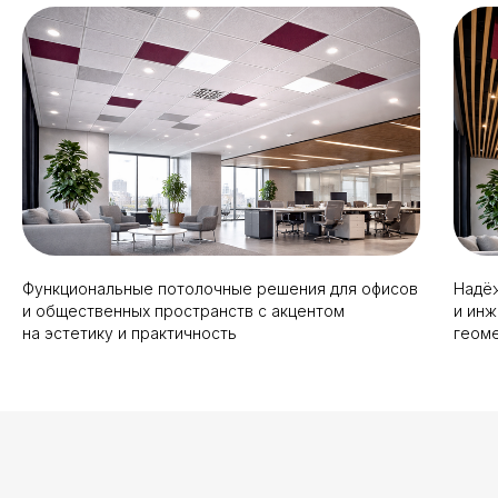
Функциональные потолочные решения для офисов
Надё
и общественных пространств с акцентом
и ин
на эстетику и практичность
геом