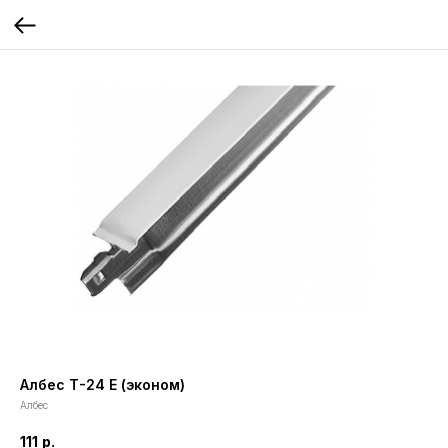
Албес Т-24 E (эконом)
Албес
111
р.