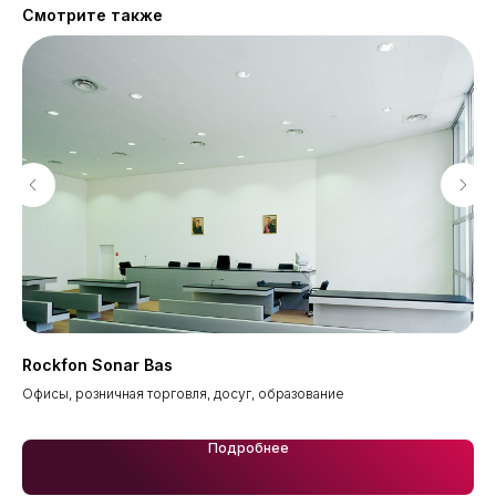
Смотрите также
Rockfon Sonar Bas
Пр
ния
Офисы, розничная торговля, досуг, образование
Офи
Подробнее