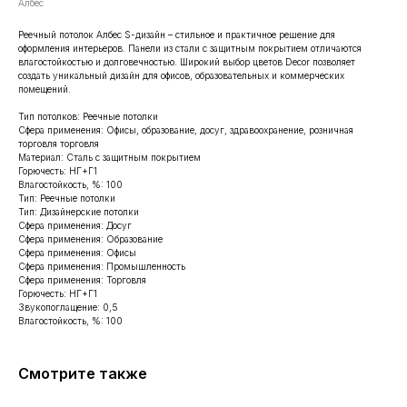
Албес
Реечный потолок Албес S-дизайн – стильное и практичное решение для
оформления интерьеров. Панели из стали с защитным покрытием отличаются
влагостойкостью и долговечностью. Широкий выбор цветов Decor позволяет
создать уникальный дизайн для офисов, образовательных и коммерческих
помещений.
Тип потолков: Реечные потолки
Сфера применения: Офисы, образование, досуг, здравоохранение, розничная
торговля торговля
Материал: Cталь с защитным покрытием
Горючесть: НГ+Г1
Влагостойкость, %: 100
Тип: Реечные потолки
Тип: Дизайнерские потолки
Сфера применения: Досуг
Сфера применения: Образование
Сфера применения: Офисы
Сфера применения: Промышленность
Сфера применения: Торговля
Горючесть: НГ+Г1
Звукопоглащение: 0,5
Влагостойкость, %: 100
Смотрите также